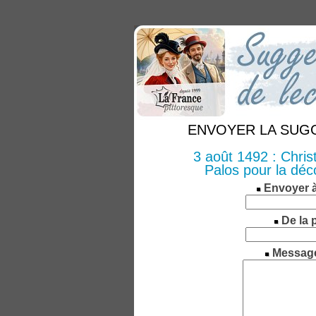
ENVOYER LA SUGGE
3 août 1492 : Chri
Palos pour la dé
Envoyer 
De la 
Messag