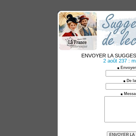
ENVOYER LA SUGGESTION
2 août 237 : m
Envoyer
De la
Messa