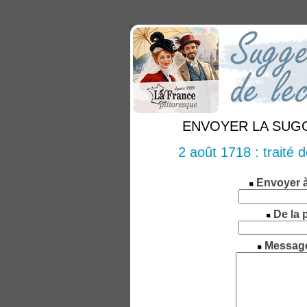
ENVOYER LA SUGGE
2 août 1718 : traité d
Envoyer 
De la 
Messag