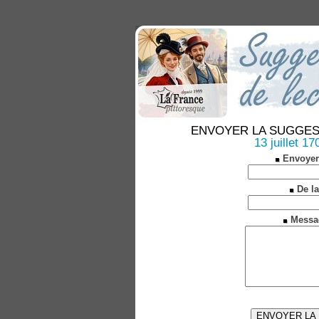
ENVOYER LA SUGGESTION
13 juillet 1
Envoyer
De la
Messa