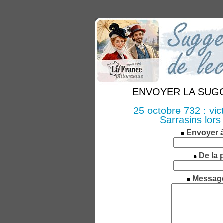
ENVOYER LA SUGGE
25 octobre 732 : vic
Sarrasins lors 
Envoyer 
De la 
Messag