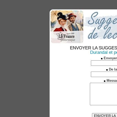
ENVOYER LA SUGGESTION
Durandal et 
Envoyer
De la
Messa