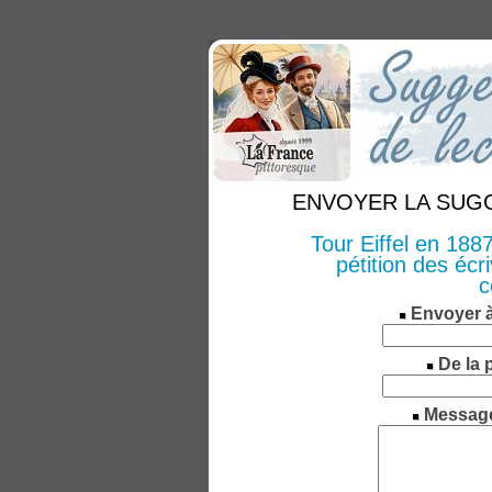
ENVOYER LA SUGGE
Tour Eiffel en 188
pétition des écr
c
Envoyer 
De la 
Messag