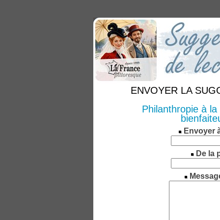
ENVOYER LA SUGGE
Philanthropie à la
bienfaite
Envoyer 
De la 
Messag