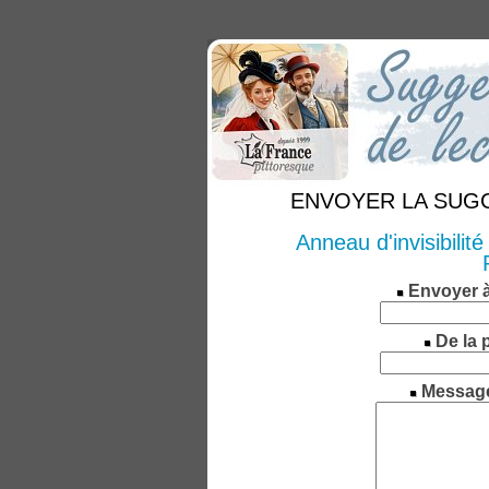
ENVOYER LA SUGGE
Anneau d'invisibilité
Envoyer 
De la 
Messag