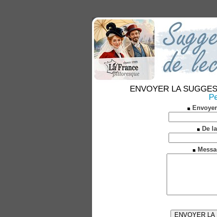
ENVOYER LA SUGGESTION
Pe
Envoyer
De la
Messa