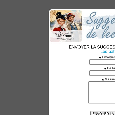
ENVOYER LA SUGGESTION
Les bat
Envoyer
De la
Messa