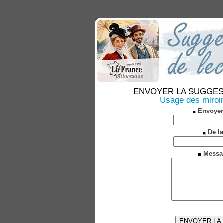
ENVOYER LA SUGGESTION
Usage des miroir
Envoyer
De la
Messa