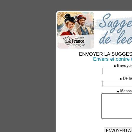
ENVOYER LA SUGGESTION
Envers et contre
Envoyer
De la
Messa