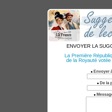
ENVOYER LA SUGGE
La Première Républiqu
de la Royauté votée
Envoyer 
De la 
Messag