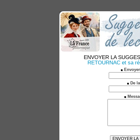
ENVOYER LA SUGGESTION
RETOURNAC et sa régi
Envoyer
De la
Messa