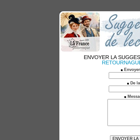
ENVOYER LA SUGGESTION
RETOURNAGUET 
Envoyer
De la
Messa