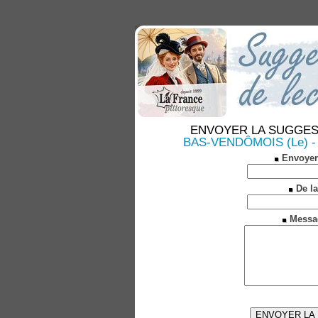
ENVOYER LA SUGGESTION
BAS-VENDÔMOIS (Le) - De
Envoyer
De la
Messa