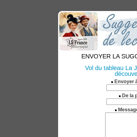
ENVOYER LA SUGGE
Vol du tableau La
découve
Envoyer 
De la 
Messag