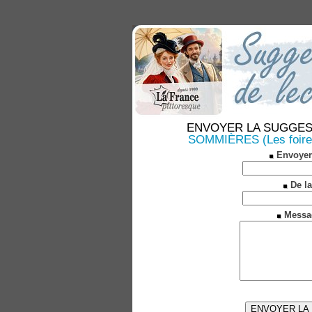
ENVOYER LA SUGGESTION
SOMMIÈRES (Les foires
Envoyer
De la
Messa