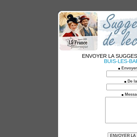
ENVOYER LA SUGGESTION
BUIS-LES-BAR
Envoyer
De la
Messa