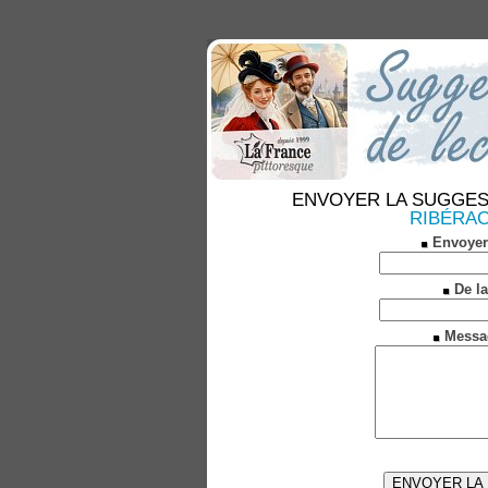
ENVOYER LA SUGGESTION
RIBÉRACO
Envoyer
De la
Messa