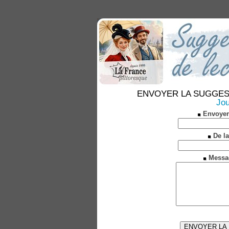
ENVOYER LA SUGGESTION
Jou
Envoyer
De la
Messa