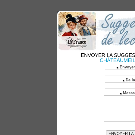
ENVOYER LA SUGGESTION
CHÂTEAUMEILLA
Envoyer
De la
Messa