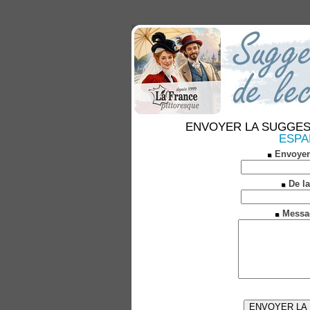
ENVOYER LA SUGGESTION
ESPAL
Envoyer
De la
Messa