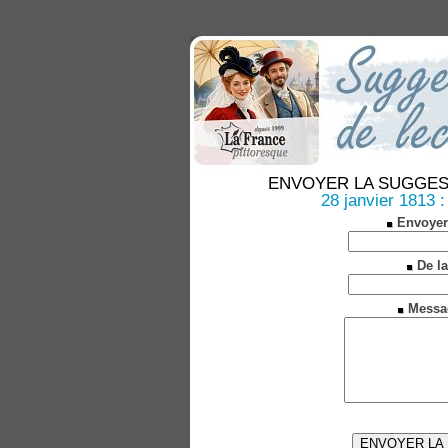
ENVOYER LA SUGGESTION
28 janvier 1813 
Envoyer
De la
Messa