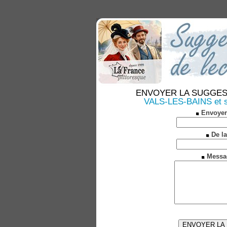
ENVOYER LA SUGGESTION
VALS-LES-BAINS et s
Envoyer
De la
Messa