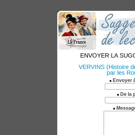
ENVOYER LA SUGGE
VERVINS (Histoire de
par les Ro
Envoyer 
De la 
Messag