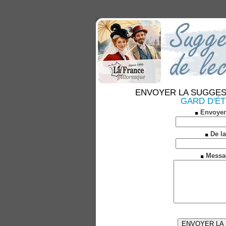
ENVOYER LA SUGGESTION
GARD D'ÉTR
Envoyer
De la
Messa