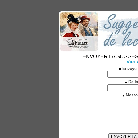
ENVOYER LA SUGGESTION
Vieu
Envoyer
De la
Messa