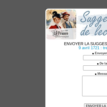
ENVOYER LA SUGGESTION
9 avril 1721 : t
Envoyer
De la
Messa