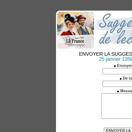
ENVOYER LA SUGGESTION
25 janvier 1358 
Envoyer
De la
Messa