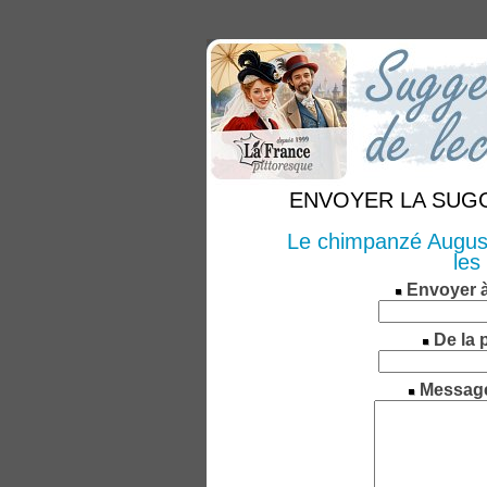
ENVOYER LA SUGGE
Le chimpanzé August
les
Envoyer 
De la 
Messag