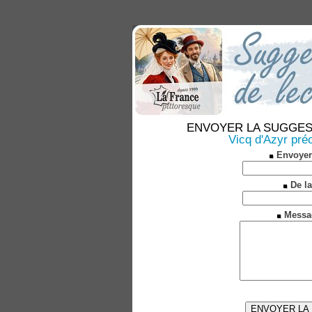
ENVOYER LA SUGGESTION
Vicq d'Azyr préc
Envoyer
De la
Messa