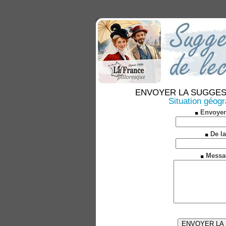
ENVOYER LA SUGGESTION
Situation géog
Envoyer
De la
Messa