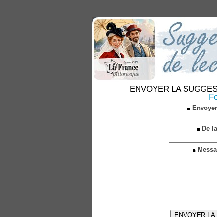
ENVOYER LA SUGGESTION
Fo
Envoyer
De la
Messa