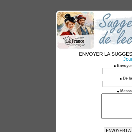
ENVOYER LA SUGGESTION
Jou
Envoyer
De la
Messa