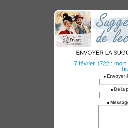
ENVOYER LA SUGGE
7 février 1722 : mor
hi
Envoyer 
De la 
Messag