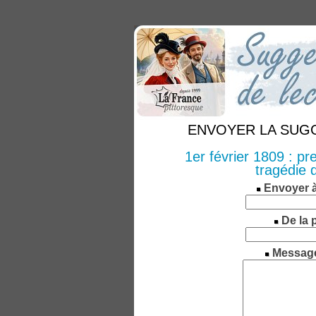
ENVOYER LA SUGGE
1er février 1809 : pr
tragédie 
Envoyer 
De la 
Messag