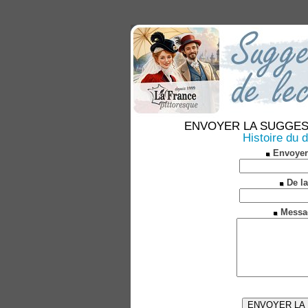
ENVOYER LA SUGGESTION
Histoire du 
Envoyer
De la
Messa