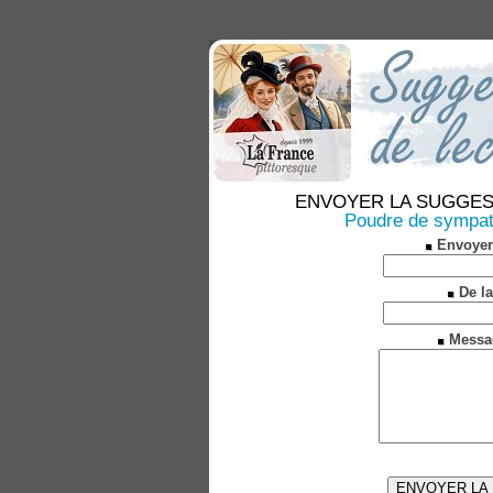
ENVOYER LA SUGGESTION
Poudre de sympath
Envoyer
De la
Messa