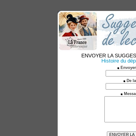
ENVOYER LA SUGGESTION
Histoire du dé
Envoyer
De la
Messa