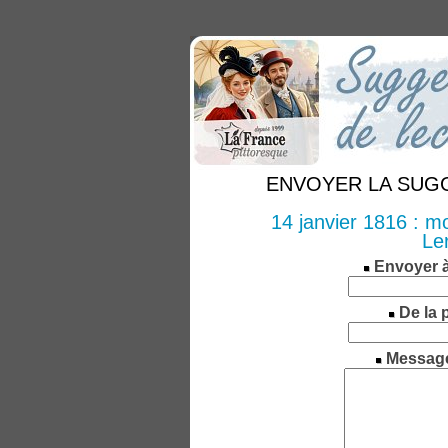
ENVOYER LA SUGGE
14 janvier 1816 : m
Le
Envoyer 
De la 
Messag