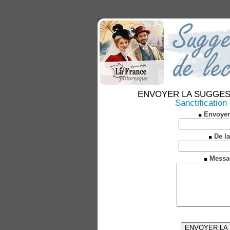
ENVOYER LA SUGGESTION
Sanctificatio
Envoyer
De la
Messa