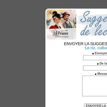
ENVOYER LA SUGGESTION
Le riz, cultu
Envoyer
De la
Messa