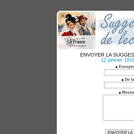
ENVOYER LA SUGGESTION
12 janvier 1816
Envoyer
De la
Messa