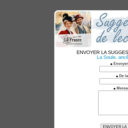
ENVOYER LA SUGGESTION
La Soule, ancê
Envoyer
De la
Messa