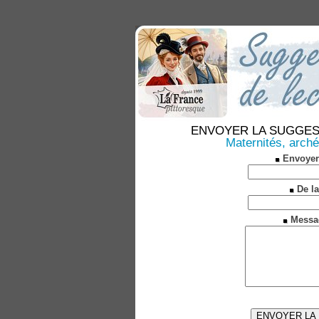
ENVOYER LA SUGGESTION
Maternités, arché
Envoyer
De la
Messa