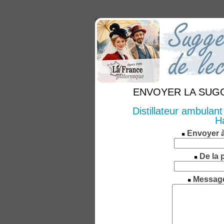
ENVOYER LA SUGGE
Distillateur ambulant
H
Envoyer 
De la 
Messag