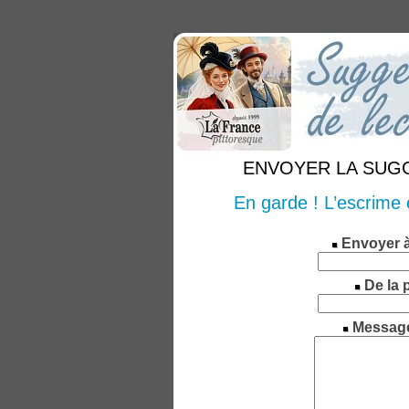
ENVOYER LA SUGGE
En garde ! L’escrime e
Envoyer 
De la 
Messag