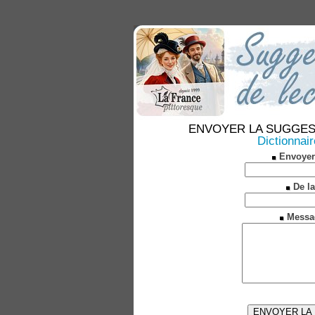
ENVOYER LA SUGGESTION
Dictionnai
Envoyer
De la
Messa